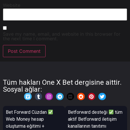
Website
Save my name, email, and website in this browser for
the next time I comment.
Tüm hakları One X Bet dergisine aittir.
Sosyal ağlar:
Bet Forward Cüzdan
Betforward desteği
tüm
Web Money hesap
aktif Betforward iletişim
oluşturma eğitimi +
kanallarının tanıtımı